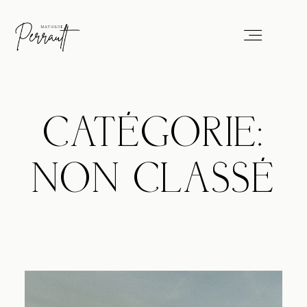
Portfolio
CATÉGORIE:
Services
NON CLASSÉ
Blog
About
Professionals